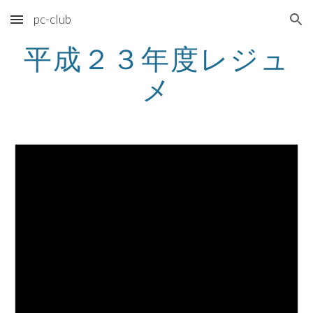
pc-club
Skip to main content
Skip to navigation
平成２３年度レジュ
メ